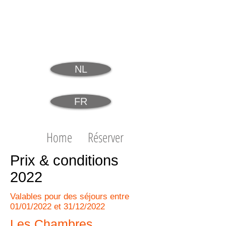
L'I
SLE BASSE
domaine
de
Chambres d'hôtes de charme, table d'hôtes &
gîte, vallées Lot&Dordogne, Occitanie, France
NL
FR
Home
Réserver
Prix & conditions
2022
Valables pour des séjours entre
01/01/2022 et 31/12/2022
Les Chambres