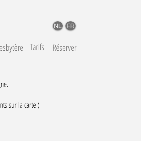
NL
FR
Tarifs
esbytère
Réserver
gne.
ts sur la carte )