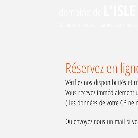
L'I
SLE
domaine
de
Chambres d'hôtes de charme, table d'hôtes &
Réservez en ligne
Vérifiez nos disponibilités et 
Vous recevez immédiatement un
( les données de votre CB ne n
Ou envoyez nous un mail si vou