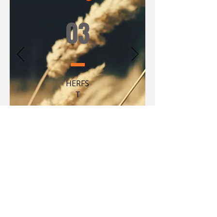
03
HERFS
T
04
WINTER