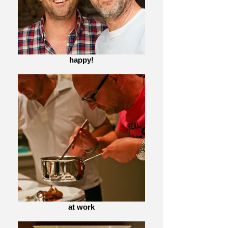
happy!
at work