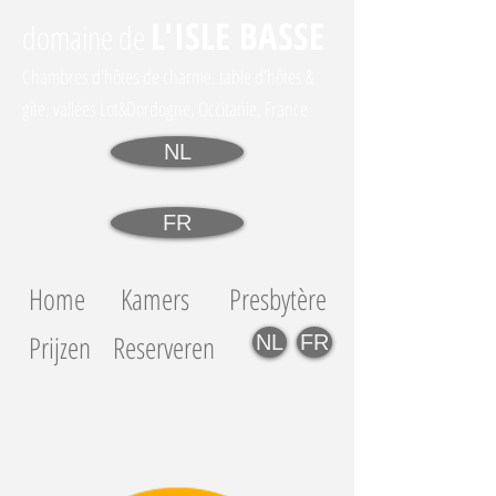
L'I
SLE BASSE
domaine
de
Chambres d'hôtes de charme, table d'hôtes &
gîte, vallées Lot&Dordogne, Occitanie, France
NL
FR
Home
Kamers
Presbytère
Prijzen
Reserveren
NL
FR