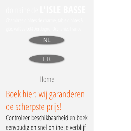
L'I
SLE BASSE
domaine
de
Chambres d'hôtes de charme, table d'hôtes &
gîte, vallées Lot&Dordogne, Occitanie, France
NL
FR
Home
Boek hier: wij garanderen
de scherpste prijs!
Controleer beschikbaarheid en boek
eenvoudig en snel online je verblijf