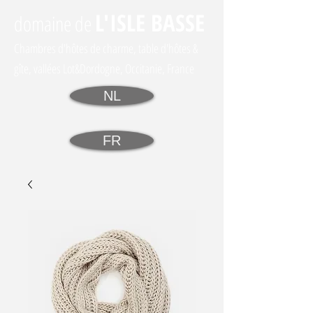
L'I
SLE BASSE
domaine
de
Chambres d'hôtes de charme, table d'hôtes &
gîte, vallées Lot&Dordogne, Occitanie, France
NL
FR