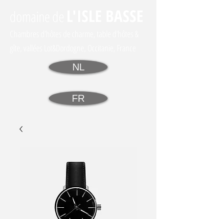
L'I
SLE BASSE
domaine
de
Chambres d'hôtes de charme, table d'hôtes &
gîte, vallées Lot&Dordogne, Occitanie, France
NL
FR